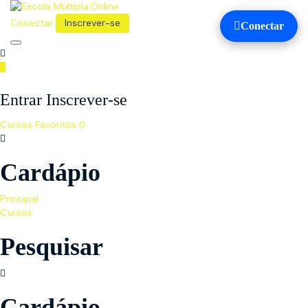
Conectar
Inscrever-se
Conectar
Toggle
navigation
Entrar Inscrever-se
Cursos
Favoritos
0
Cardápio
Principal
Cursos
Pesquisar
Cardápio