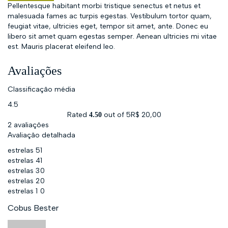
Pellentesque habitant morbi tristique senectus et netus et
malesuada fames ac turpis egestas. Vestibulum tortor quam,
feugiat vitae, ultricies eget, tempor sit amet, ante. Donec eu
libero sit amet quam egestas semper. Aenean ultricies mi vitae
est. Mauris placerat eleifend leo.
Avaliações
Classificação média
4.5
Rated
out of 5
R$
20,00
4.50
2 avaliações
Avaliação detalhada
estrelas 5
1
estrelas 4
1
estrelas 3
0
estrelas 2
0
estrelas 1
0
Cobus Bester