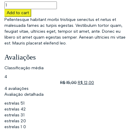
Add to cart
Pellentesque habitant morbi tristique senectus et netus et
malesuada fames ac turpis egestas. Vestibulum tortor quam,
feugiat vitae, ultricies eget, tempor sit amet, ante. Donec eu
libero sit amet quam egestas semper. Aenean ultricies mi vitae
est. Mauris placerat eleifend leo.
Avaliações
Classificação média
4
R$
15,00
R$
12,00
4 avaliações
Avaliação detalhada
estrelas 5
1
estrelas 4
2
estrelas 3
1
estrelas 2
0
estrelas 1
0