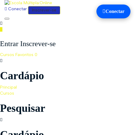
Conectar
Inscrever-se
Conectar
Toggle
navigation
Entrar Inscrever-se
Cursos
Favoritos
0
Cardápio
Principal
Cursos
Pesquisar
Cardápio