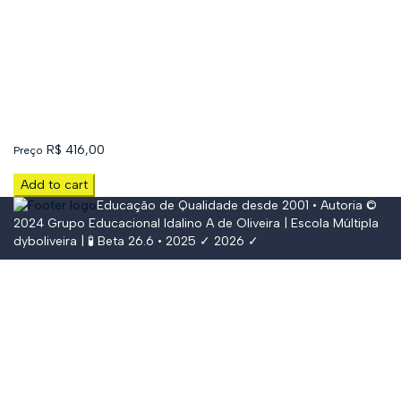
R$
416,00
Preço
Add to cart
Educação de Qualidade desde 2001 • Autoria ©
2024
Grupo Educacional Idalino A de Oliveira
| Escola Múltipla
dyboliveira
| 🧪 Beta 26.6 • 2025 ✓ 2026 ✓
Conectar
The password must have a minimum of