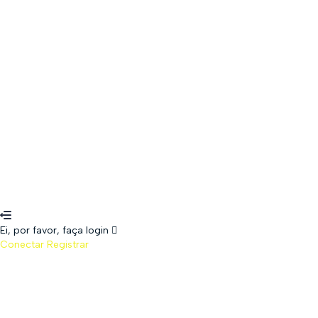
8 characters of numbers and letters, contain at least 1 capital letter,
and should not exceed 20 characters
Lembrar-se de mim
Conectar
Registrar
Restaurar senha
Enviar link de recuperação
Password reset link sent
to your email
Fechar
WhatsApp
Senha perdida
Ei, por favor, faça login
Conectar
Registrar