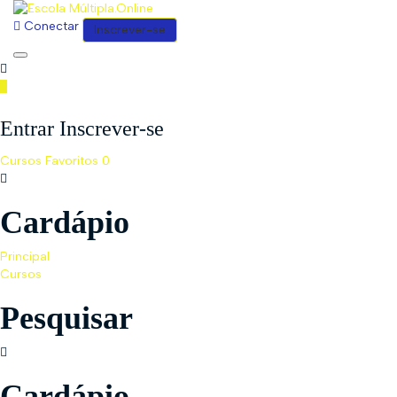
Conectar
Inscrever-se
Toggle
navigation
Entrar Inscrever-se
Cursos
Favoritos
0
Cardápio
Principal
Cursos
Pesquisar
Cardápio