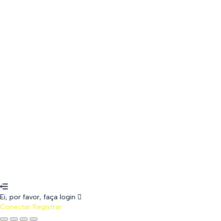
The password must have a minimum of 8 c
Lembrar-se de mim
Conectar
Registrar
Restaurar senha
Enviar link de recuperação
Password reset link sent
to your email
Fechar
WhatsApp
Senha perdida
Ei, por favor, faça login
Conectar
Registrar