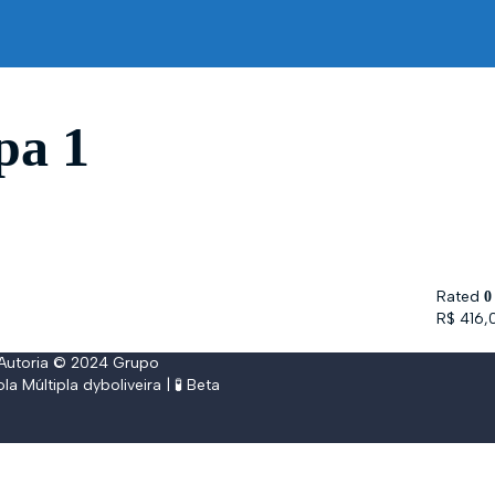
pa 1
Rated
0
R$
416,
 Autoria © 2024
Grupo
ola Múltipla
dyboliveira
| 🧪 Beta