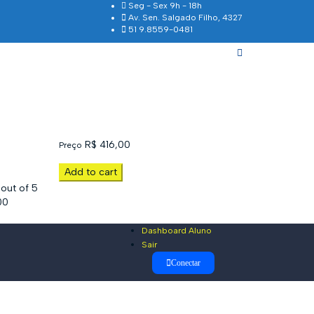
Seg - Sex 9h - 18h
Av. Sen. Salgado Filho, 4327
51 9.8559-0481
R$
416,00
Preço
Add to cart
out of 5
00
Dashboard Aluno
Sair
Conectar