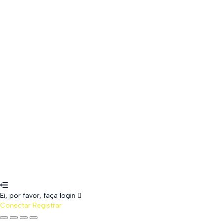
The password must have a minimum of 8 c
Lembrar-se de mim
Conectar
Registrar
Restaurar senha
Enviar link de recuperação
Password reset link sent
to your email
Fechar
WhatsApp
Senha perdida
Ei, por favor, faça login
Conectar
Registrar