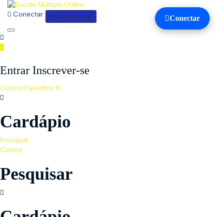
Conectar
Inscrever-se
Conectar
Toggle
navigation
Entrar Inscrever-se
Cursos
Favoritos
0
Cardápio
Principal
Cursos
Pesquisar
Cardápio