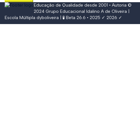
Educação de Qualidade desde 2001 • Autoria ©
2024
Grupo Educacional Idalino A de Oliveira
|
Escola Múltipla
dyboliveira
| 🧪 Beta 26.6 • 2025 ✓ 2026 ✓
Conectar
The password must have a minimum of
8 characters of numbers and letters, contain at least 1 capital letter,
and should not exceed 20 characters
Lembrar-se de mim
Conectar
Registrar
Restaurar senha