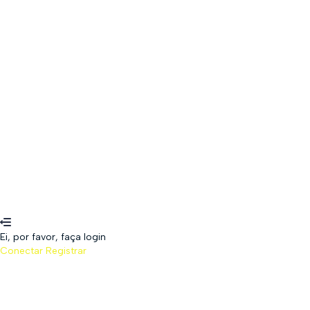
The password must have a minimum of 8 c
Lembrar-se de mim
Conectar
Registrar
Restaurar senha
Enviar link de recuperação
Password reset link sent
to your email
Fechar
WhatsApp
Senha perdida
Ei, por favor, faça login
Conectar
Registrar