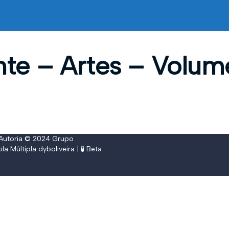
te – Artes – Volume
 Autoria © 2024
Grupo
ola Múltipla
dyboliveira
| 🧪 Beta