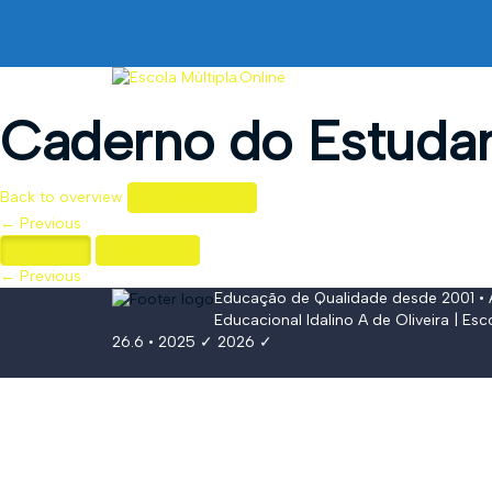
Caderno do Estudan
Back to overview
Download
(
0
)
← Previous
Flipbook
Traditional
← Previous
Educação de Qualidade desde 2001 •
Educacional Idalino A de Oliveira
| Esc
26.6 • 2025 ✓ 2026 ✓
Conectar