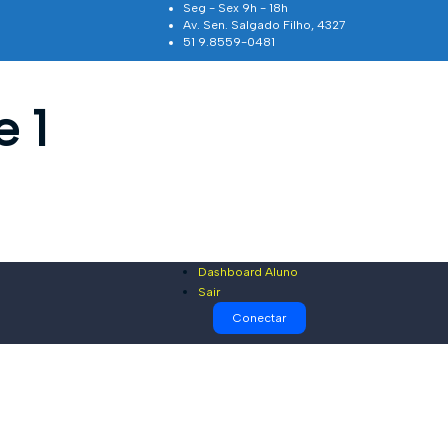
Seg - Sex 9h - 18h
Av. Sen. Salgado Filho, 4327
51 9.8559-0481
 1
Dashboard Aluno
Sair
Conectar