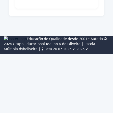
Educação de Qualidade desde 2001 • Autoria ©
2024
Grupo Educacional Idalino A de Oliveira
| Escola
Múltipla
dyboliveira
| 🧪 Beta 26.6 • 2025 ✓ 2026 ✓
Conectar
The password must have a
minimum of 8 characters of numbers and letters, contain at least
1 capital letter, and should not exceed 20 characters