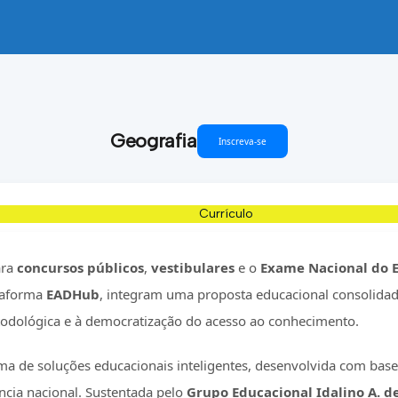
Geografia
Inscreva-se
Currículo
ara
concursos públicos
,
vestibulares
e o
Exame Nacional do 
taforma
EADHub
, integram uma proposta educacional consolidada
odológica e à democratização do acesso ao conhecimento.
a de soluções educacionais inteligentes, desenvolvida com base
ência nacional. Sustentada pelo
Grupo Educacional Idalino A. de