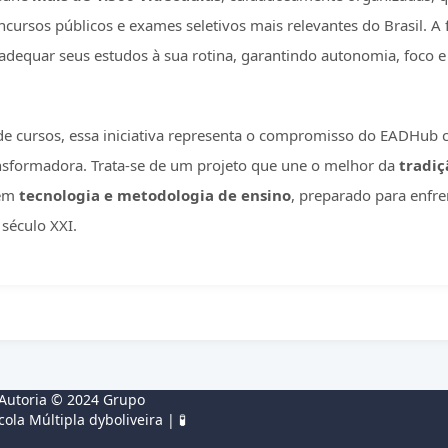
cursos públicos e exames seletivos mais relevantes do Brasil. A 
dequar seus estudos à sua rotina, garantindo autonomia, foco e 
de cursos, essa iniciativa representa o compromisso do EADHu
ransformadora. Trata-se de um projeto que une o melhor da
tradiç
 em
tecnologia e metodologia de ensino
, preparado para enfre
século XXI.
 Autoria © 2024
Grupo
cola Múltipla
dyboliveira
| 🧪