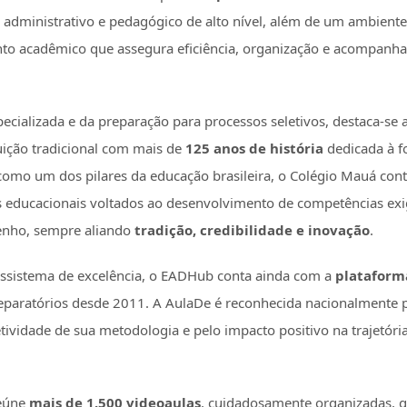
 administrativo e pedagógico de alto nível, além de um ambiente
to acadêmico que assegura eficiência, organização e acompanh
cializada e da preparação para processos seletivos, destaca-se 
tuição tradicional com mais de
125 anos de história
dedicada à f
como um dos pilares da educação brasileira, o Colégio Mauá cont
 educacionais voltados ao desenvolvimento de competências ex
enho, sempre aliando
tradição, credibilidade e inovação
.
sistema de excelência, o EADHub conta ainda com a
plataform
paratórios desde 2011. A AulaDe é reconhecida nacionalmente p
etividade de sua metodologia e pelo impacto positivo na trajetóri
reúne
mais de 1.500 videoaulas
, cuidadosamente organizadas, q