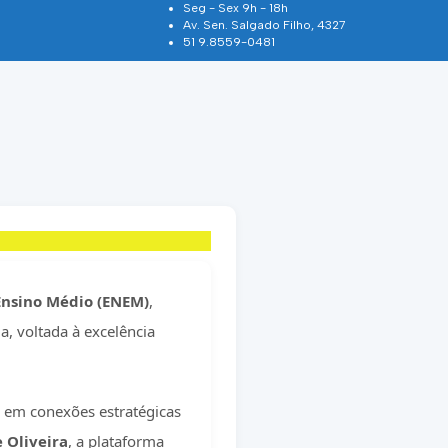
Seg - Sex 9h - 18h
Av. Sen. Salgado Filho, 4327
51 9.8559-0481
Ensino Médio (ENEM)
,
, voltada à excelência
 em conexões estratégicas
 Oliveira
, a plataforma