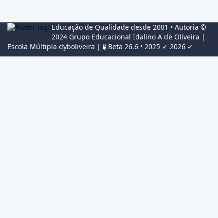
Educação de Qualidade desde 2001 • Autoria ©
2024
Grupo Educacional Idalino A de Oliveira
|
Escola Múltipla
dyboliveira
| 🧪 Beta 26.6 • 2025 ✓ 2026 ✓
Conectar
The password must have a
minimum of 8 characters of numbers and letters, contain at least
1 capital letter, and should not exceed 20 characters
Lembrar-se de mim
Conectar
Registrar