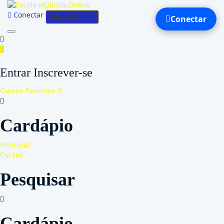
Conectar
Inscrever-se
Conectar
Toggle
navigation
Entrar Inscrever-se
Cursos
Favoritos
0
Cardápio
Principal
Cursos
Pesquisar
Cardápio